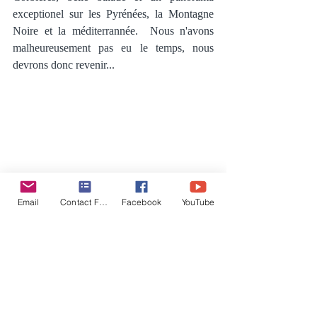
exceptionel sur les Pyrénées, la Montagne 
Noire et la méditerrannée.  Nous n'avons 
malheureusement pas eu le temps, nous 
devrons donc revenir...  
Email
Contact Form
Facebook
YouTube
Nous traversons ensuite Rennes-les bains, 
avant de rejoindre la D118 pour découvrir 
enfin le vaisseau amiral de cet arsenal 
défensif; 
la cité de Carcassonne.