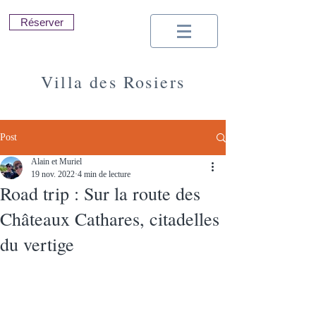
Réserver
Villa des Rosiers
Location de Vacances | Sud de la France |
Minervois | Pays Cathare | Carcassonne
Post
Alain et Muriel
19 nov. 2022
4 min de lecture
Road trip : Sur la route des
Châteaux Cathares, citadelles
du vertige